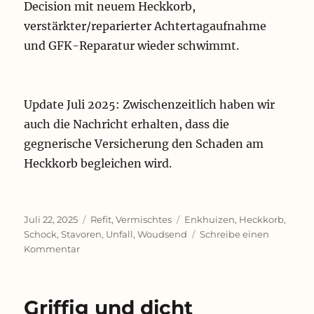
Decision mit neuem Heckkorb,
verstärkter/reparierter Achtertagaufnahme
und GFK-Reparatur wieder schwimmt.
Update Juli 2025: Zwischenzeitlich haben wir
auch die Nachricht erhalten, dass die
gegnerische Versicherung den Schaden am
Heckkorb begleichen wird.
Veröffentlicht
Kategorien
Schlagwörter
Juli 22, 2025
Refit
,
Vermischtes
Enkhuizen
,
Heckkorb
,
am
Schock
,
Stavoren
,
Unfall
,
Woudsend
Schreibe einen
zu
Kommentar
Crash!
Boom!
Bang!
Griffig und dicht