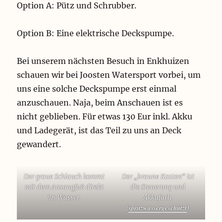
Option A: Pütz und Schrubber.
Option B: Eine elektrische Deckspumpe.
Bei unserem nächsten Besuch in Enkhuizen
schauen wir bei Joosten Watersport vorbei, um
uns eine solche Deckspumpe erst einmal
anzuschauen. Naja, beim Anschauen ist es
nicht geblieben. Für etwas 130 Eur inkl. Akku
und Ladegerät, ist das Teil zu uns an Deck
gewandert.
Der graue Schlauch kommt
Der „braune Kasten“ ist
mit dem Ansaugfuß direkt
die Steuerung und
ins Wasser.
Akkufach.
spritzwassergeschützt
(
)