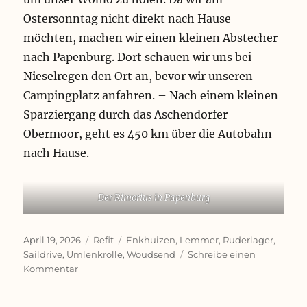
Ostersonntag nicht direkt nach Hause
möchten, machen wir einen kleinen Abstecher
nach Papenburg. Dort schauen wir uns bei
Nieselregen den Ort an, bevor wir unseren
Campingplatz anfahren. – Nach einem kleinen
Sparziergang durch das Aschendorfer
Obermoor, geht es 450 km über die Autobahn
nach Hause.
Der Rimorius in Papenburg
Veröffentlicht
Kategorien
Schlagwörter
April 19, 2026
Refit
Enkhuizen
,
Lemmer
,
Ruderlager
,
am
Saildrive
,
Umlenkrolle
,
Woudsend
Schreibe einen
zu
Kommentar
Mit
neuer