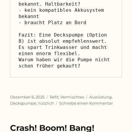
bekannt. Haltbarkeit?
- kein kompatibles Akkusystem 
bekannt
- braucht Platz an Bord
Fazit: Eine Deckspumpe (Option 
B) ist absolut empfehlenswert. 
Es spart Trinkwasser und macht 
einen enorm flexibel. 
Warum haben wir die Pumpe nicht 
schon früher gekauft?
Veröffentlicht
Kategorien
Schlagwörter
Dezember 6, 2025
Refit
,
Vermischtes
Ausrüstung
,
am
zu
Deckspumpe
,
nützlich
Schreibe einen Kommentar
Ausprobie
und
für
Crash! Boom! Bang!
gut