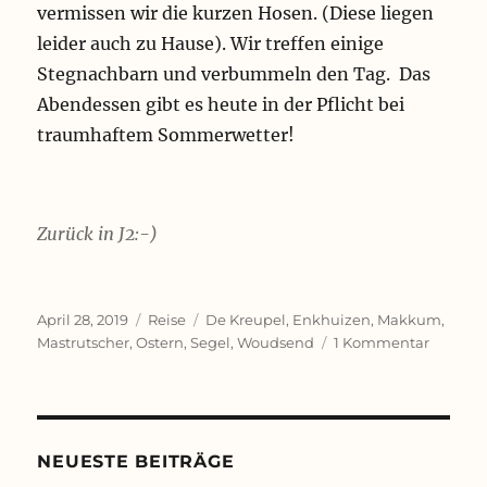
vermissen wir die kurzen Hosen. (Diese liegen
leider auch zu Hause). Wir treffen einige
Stegnachbarn und verbummeln den Tag. Das
Abendessen gibt es heute in der Pflicht bei
traumhaftem Sommerwetter!
Zurück in J2:-)
Veröffentlicht
Kategorien
Schlagwörter
April 28, 2019
Reise
De Kreupel
,
Enkhuizen
,
Makkum
,
am
zu
Mastrutscher
,
Ostern
,
Segel
,
Woudsend
1 Kommentar
Kurz
notiert:
Saisonst
2019
NEUESTE BEITRÄGE