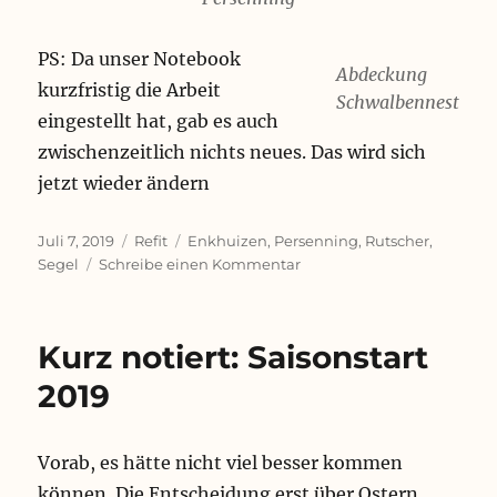
PS: Da unser Notebook
Abdeckung
kurzfristig die Arbeit
Schwalbennest
eingestellt hat, gab es auch
zwischenzeitlich nichts neues. Das wird sich
jetzt wieder ändern
Veröffentlicht
Kategorien
Schlagwörter
Juli 7, 2019
Refit
Enkhuizen
,
Persenning
,
Rutscher
,
am
zu
Segel
Schreibe einen Kommentar
neue
Kleider
Kurz notiert: Saisonstart
2019
Vorab, es hätte nicht viel besser kommen
können. Die Entscheidung erst über Ostern