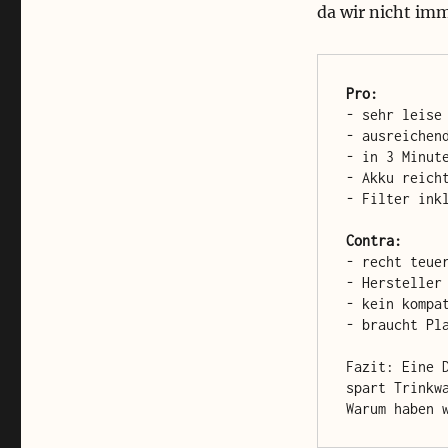
da wir nicht im
Pro:
- sehr leise
- ausreichen
- in 3 Minut
- Akku reich
- Filter ink
Contra:
- recht teue
- Hersteller
- kein kompa
- braucht Pl
Fazit: Eine 
spart Trinkw
Warum haben 