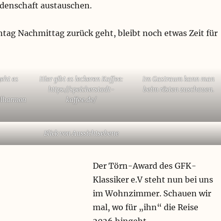
denschaft austauschen.
tag Nachmittag zurück geht, bleibt noch etwas Zeit für
eht es
Hier gibt es leckeren Kaffee:
Im Gastraum kann man
https://speicherstadt-
beim rösten zuschauen.
ilharmon
kaffee.de/
Blick von Aussichtsebene
Der Törn-Award des GFK-
Klassiker e.V steht nun bei uns
im Wohnzimmer. Schauen wir
mal, wo für „ihn“ die Reise
2026 hingeht.