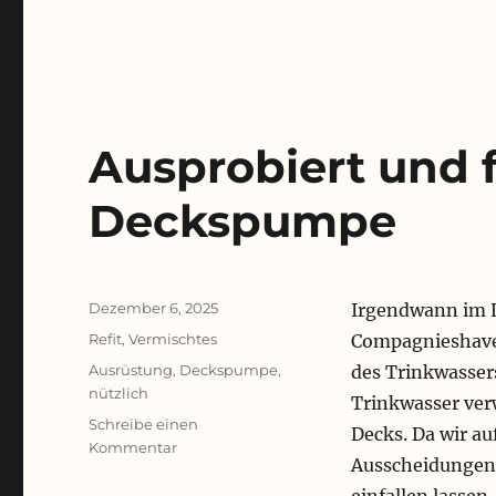
Ausprobiert und 
Deckspumpe
Veröffentlicht
Dezember 6, 2025
Irgendwann im L
am
Kategorien
Refit
,
Vermischtes
Compagnieshaven
Schlagwörter
Ausrüstung
,
Deckspumpe
,
des Trinkwassers
nützlich
Trinkwasser ve
Schreibe einen
Decks. Da wir a
zu
Kommentar
Ausscheidungen 
Ausprobiert
und
einfallen lassen.