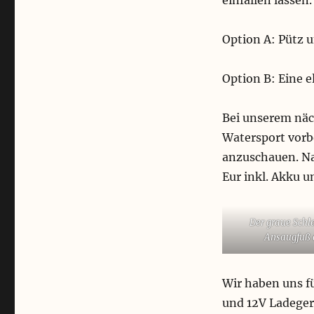
für
gut
Option A: Pütz 
befunden:
Deckspumpe
Option B: Eine 
Bei unserem näc
Watersport vorb
anzuschauen. Naj
Eur inkl. Akku u
Der graue Sch
Ansaugfuß d
Wir haben uns f
und 12V Ladegerä