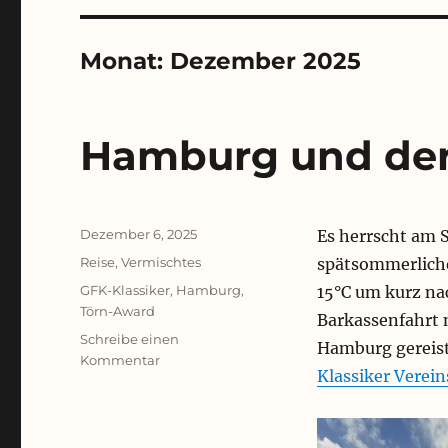
Monat:
Dezember 2025
Hamburg und de
Veröffentlicht
Dezember 6, 2025
Es herrscht am 
am
Kategorien
Reise
,
Vermischtes
spätsommerliche
Schlagwörter
GFK-Klassiker
,
Hamburg
,
15°C um kurz nac
Törn-Award
Barkassenfahrt 
Schreibe einen
Hamburg gereist
zu
Kommentar
Klassiker Verein
Hamburg
und
der
Wanderpokal