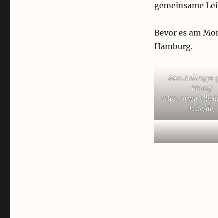
gemeinsame Lei
Bevor es am Mon
Hamburg.
80m Rolltreppe g
hinauf:
https://www.elbph
ie.de/de/