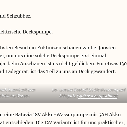
und Schrubber.
elektrische Deckspumpe.
hsten Besuch in Enkhuizen schauen wir bei Joosten
ei, um uns eine solche Deckspumpe erst einmal
a, beim Anschauen ist es nicht geblieben. Für etwas 130
nd Ladegerät, ist das Teil zu uns an Deck gewandert.
lauch kommt mit dem
Der „braune Kasten“ ist die Steuerung und
irekt ins Wasser.
Akkufach. (
spritzwassergeschützt
)
ür eine Batavia 18V Akku-Wasserpumpe mit 5AH Akku
t entschieden. Die 12V Variante ist für uns praktischer,