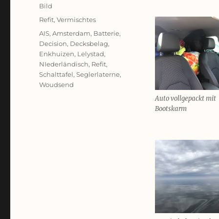
am
Format
Bild
Kategorien
Refit
,
Vermischtes
Schlagwörter
AIS
,
Amsterdam
,
Batterie
,
Decision
,
Decksbelag
,
Enkhuizen
,
Lelystad
,
NIederländisch
,
Refit
,
Schalttafel
,
Seglerlaterne
,
Woudsend
Auto vollgepackt mit
Bootskarm