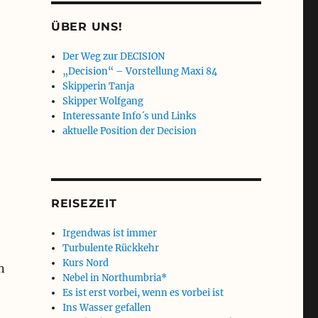
ÜBER UNS!
Der Weg zur DECISION
„Decision“ – Vorstellung Maxi 84
Skipperin Tanja
Skipper Wolfgang
Interessante Info´s und Links
aktuelle Position der Decision
REISEZEIT
Irgendwas ist immer
Turbulente Rückkehr
Kurs Nord
n
Nebel in Northumbria*
Es ist erst vorbei, wenn es vorbei ist
Ins Wasser gefallen