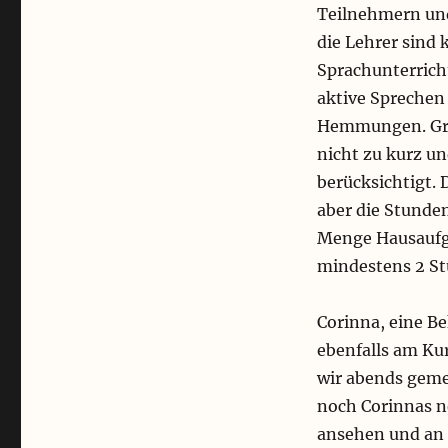
Teilnehmern und
die Lehrer sind 
Sprachunterricht
aktive Sprechen
Hemmungen. Gra
nicht zu kurz u
berücksichtigt. 
aber die Stunden
Menge Hausaufga
mindestens 2 St
Corinna, eine B
ebenfalls am Kur
wir abends gem
noch Corinnas 
ansehen und an