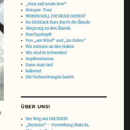
„Your sail needs love“
Hotspot-Tour
WOHIN SOLL DIE REISE GEHEN?
Im ZickZack Kurs durch die Ålands
Absprung zu den Ålands
Durchgeimpft
Von „am Wind“ und „im Hafen“
Wir müssen an den Haken
Wir sind in Schweden!
Impftourismus
Dann man tau!
Kaltstart
Die Vorbereitungen laufen
ÜBER UNS!
s
Der Weg zur DECISION
„Decision“ – Vorstellung Maxi 84