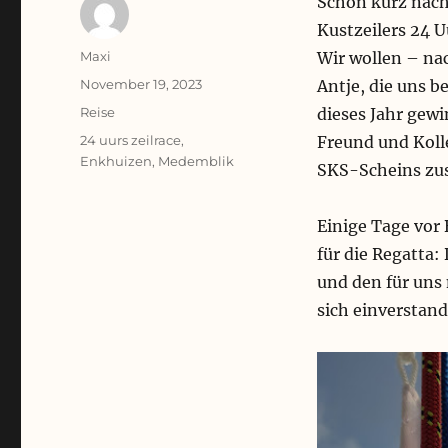
Schon kurz nach
Kustzeilers 24 U
Autor
Maxi
Wir wollen – na
Veröffentlicht
November 19, 2023
Antje, die uns b
am
Kategorien
Reise
dieses Jahr gew
Schlagwörter
24 uurs zeilrace
,
Freund und Koll
Enkhuizen
,
Medemblik
SKS-Scheins zus
Einige Tage vor 
für die Regatta
und den für uns
sich einverstand