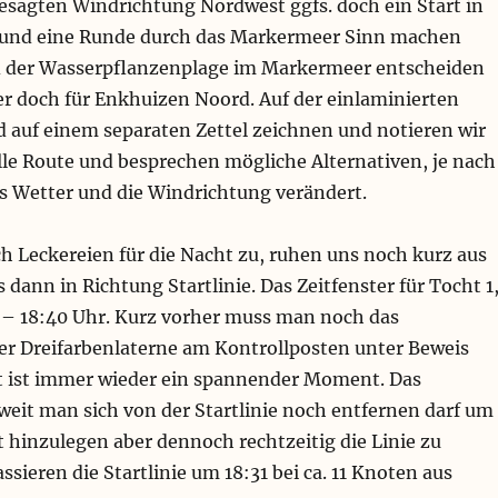
esagten Windrichtung Nordwest ggfs. doch ein Start in
 und eine Runde durch das Markermeer Sinn machen
 der Wasserpflanzenplage im Markermeer entscheiden
er doch für Enkhuizen Noord. Auf der einlaminierten
 auf einem separaten Zettel zeichnen und notieren wir
lle Route und besprechen mögliche Alternativen, je nach
as Wetter und die Windrichtung verändert.
h Leckereien für die Nacht zu, ruhen uns noch kurz aus
dann in Richtung Startlinie. Das Zeitfenster für Tocht 1
0 – 18:40 Uhr. Kurz vorher muss man noch das
er Dreifarbenlaterne am Kontrollposten unter Beweis
art ist immer wieder ein spannender Moment. Das
weit man sich von der Startlinie noch entfernen darf um
 hinzulegen aber dennoch rechtzeitig die Linie zu
ssieren die Startlinie um 18:31 bei ca. 11 Knoten aus