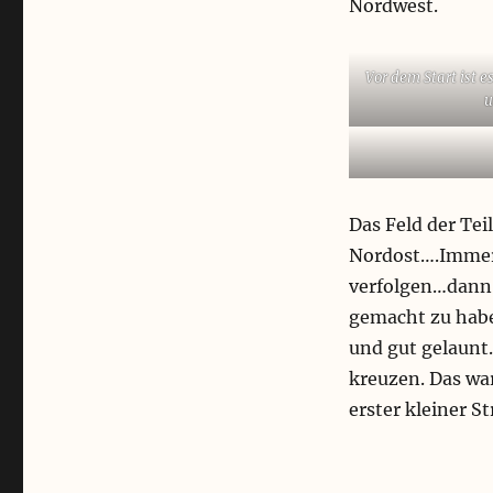
Nordwest.
Vor dem Start ist 
u
Das Feld der Te
Nordost….Immer 
verfolgen…dann h
gemacht zu haben
und gut gelaunt
kreuzen. Das war
erster kleiner S