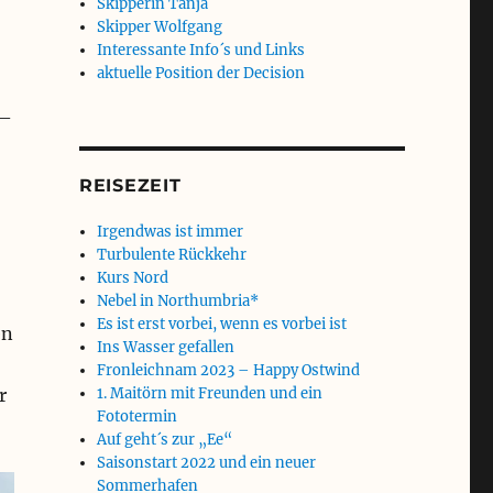
Skipperin Tanja
Skipper Wolfgang
Interessante Info´s und Links
aktuelle Position der Decision
 –
REISEZEIT
Irgendwas ist immer
Turbulente Rückkehr
Kurs Nord
Nebel in Northumbria*
Es ist erst vorbei, wenn es vorbei ist
en
Ins Wasser gefallen
Fronleichnam 2023 – Happy Ostwind
1. Maitörn mit Freunden und ein
r
Fototermin
Auf geht´s zur „Ee“
Saisonstart 2022 und ein neuer
Sommerhafen