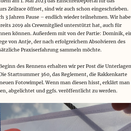
dem am 1. Mai 2023 das Einschreibeportal für das
urs Zeilrace öffnet, sind wir auch schon eingeschrieben.
ch 3 Jahren Pause – endlich wieder teilnehmen. Wir hab
ereits 2019 als Crewmitglied unterstützt hat, auch für
innen können. Außerdem mit von der Partie: Dominik, ei
ege von Antje, der nach erfolgreichem Absolvieren des
ätzliche Praxiserfahrung sammeln möchte.
Beginn des Rennens erhalten wir per Post die Unterlage
: Die Startnummer 360, das Reglement, die Rakkenkarte
 neuen Fotowimpel. Wenn man diesen hisst, erklärt man
en, abgelichtet und ggfs. veröffentlicht zu werden.