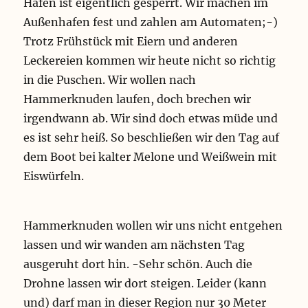
Hafen ist eigentlich gesperrt. Wir machen im
h
f
a
g
Außenhafen fest und zahlen am Automaten;-)
t
g
u
d
a
a
e
Trotz Frühstück mit Eiern und anderen
n
u
r
Leckereien kommen wir heute nicht so richtig
g
f
N
in die Puschen. Wir wollen nach
A
o
m
r
Hammerknuden laufen, doch brechen wir
W
d
irgendwann ab. Wir sind doch etwas müde und
i
s
n
p
es ist sehr heiß. So beschließen wir den Tag auf
d
i
dem Boot bei kalter Melone und Weißwein mit
K
t
Eiswürfeln.
u
z
r
e
s
v
o
Hammerknuden wollen wir uns nicht entgehen
n
lassen und wir wanden am nächsten Tag
B
o
ausgeruht dort hin. -Sehr schön. Auch die
r
Drohne lassen wir dort steigen. Leider (kann
n
h
und) darf man in dieser Region nur 30 Meter