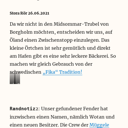
Stora Rör 26.06.2021
Da wir nicht in den Midsommar-Trubel von
Borgholm möchten, entscheiden wir uns, auf
Öland einen Zwischenstopp einzulegen. Das
kleine Örtchen ist sehr gemütlich und direkt
am Hafen gibt es eine sehr leckere Bäckerei. So
machen wir gleich Gebrauch von der
schwedischen
„Fika“
Tradition!
l
K
a
a
n
r
g
d
e
a
2: Unser gefundener Fender hat
Randnotiz
S
m
inzwischen einen Namen, nämlich Wotan und
c
o
h
m
einen neuen Besitzer. Die Crew der
Müggele