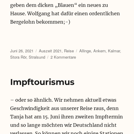
l
u
geben dem dicken „Blauen“ ein neues zu
a
n
Hause. Wolfgang hat dafür einen ordentlichen
n
d
g
Z
Bergelohn bekommen;-)
e
i
v
m
o
t
r
d
Veröffentlicht
Kategorien
Schlagwörter
Juni 26, 2021
Auszeit 2021
,
Reise
Allinge
,
Ankern
,
Kalmar
,
e
am
zu
Stora Rör
,
Stralsund
2 Kommentare
m
Wir
B
sind
ä
in
Impftourismus
c
Schweden!
k
e
r
– oder so ähnlich. Wir nehmen aktuell etwas
Geschwindigkeit aus unserer Reise raus, denn
Tanja hat am 15. Juni ihren zweiten Impftermin
und so lange möchten wir Deutschland nicht
verlassen. So können wir noch einige Stationen