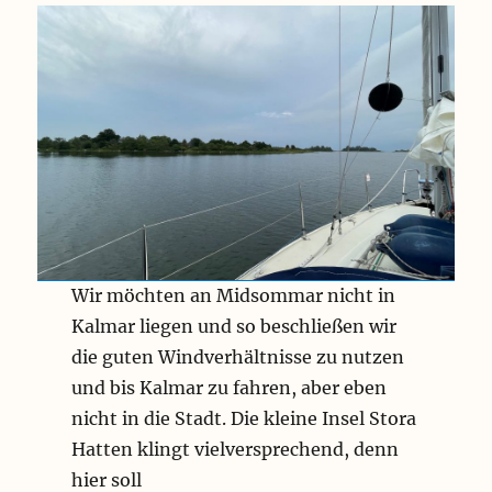
t
e
e
u
i
n
n
n
g
u
a
g
e
n
u
s
K
t
f
a
a
e
g
n
n
r
a
l
o
g
n
a
n
a
g
g
e
n
e
g
Wir möchten an Midsommar nicht in
Kalmar liegen und so beschließen wir
die guten Windverhältnisse zu nutzen
und bis Kalmar zu fahren, aber eben
nicht in die Stadt. Die kleine Insel Stora
Hatten klingt vielversprechend, denn
hier soll