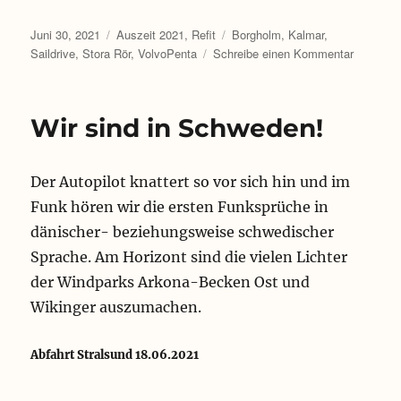
Veröffentlicht
Kategorien
Schlagwörter
Juni 30, 2021
Auszeit 2021
,
Refit
Borgholm
,
Kalmar
,
am
zu
Saildrive
,
Stora Rör
,
VolvoPenta
Schreibe einen Kommentar
Wir
müssen
an
Wir sind in Schweden!
den
Haken
Der Autopilot knattert so vor sich hin und im
Funk hören wir die ersten Funksprüche in
dänischer- beziehungsweise schwedischer
Sprache. Am Horizont sind die vielen Lichter
der Windparks Arkona-Becken Ost und
Wikinger auszumachen.
Abfahrt Stralsund 18.06.2021