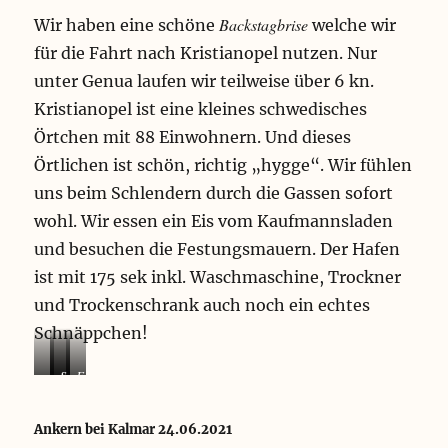
Backstagbrise
Wir haben eine schöne
welche wir
für die Fahrt nach Kristianopel nutzen. Nur
unter Genua laufen wir teilweise über 6 kn.
Kristianopel ist eine kleines schwedisches
Örtchen mit 88 Einwohnern. Und dieses
Örtlichen ist schön, richtig „hygge“. Wir fühlen
uns beim Schlendern durch die Gassen sofort
wohl. Wir essen ein Eis vom Kaufmannsladen
und besuchen die Festungsmauern. Der Hafen
ist mit 175 sek inkl. Waschmaschine, Trockner
und Trockenschrank auch noch ein echtes
Schnäppchen!
m
S
S
F
ä
o
o
e
c
n
n
s
Ankern bei Kalmar 24.06.2021
h
n
n
t