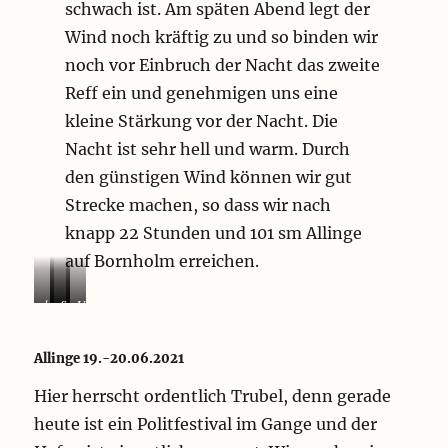
schwach ist. Am späten Abend legt der
Wind noch kräftig zu und so binden wir
noch vor Einbruch der Nacht das zweite
Reff ein und genehmigen uns eine
kleine Stärkung vor der Nacht. Die
Nacht ist sehr hell und warm. Durch
den günstigen Wind können wir gut
Strecke machen, so dass wir nach
knapp 22 Stunden und 101 sm Allinge
auf Bornholm erreichen.
h
S
S
U
e
o
t
m
l
n
e
r
Allinge 19.-20.06.2021
l
n
u
u
e
e
e
n
Hier herrscht ordentlich Trubel, denn gerade
N
n
r
d
heute ist ein Politfestival im Gange und der
a
a
f
u
c
u
r
n