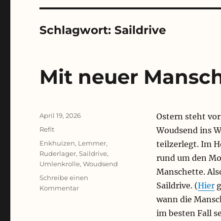
Schlagwort:
Saildrive
Mit neuer Mansche
Veröffentlicht
April 19, 2026
Ostern steht v
am
Kategorien
Refit
Woudsend ins Win
Schlagwörter
Enkhuizen
,
Lemmer
,
teilzerlegt. Im 
Ruderlager
,
Saildrive
,
rund um den Mot
Umlenkrolle
,
Woudsend
Manschette. Als
Schreibe einen
Saildrive. (
Hier
g
zu
Kommentar
Mit
wann die Mansch
neuer
im besten Fall s
Manschette