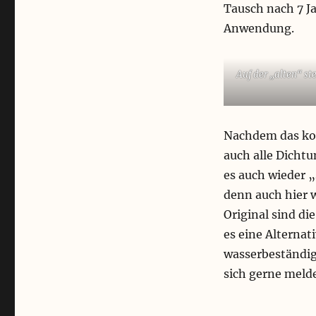
Tausch nach 7 Ja
in
die
Anwendung.
Saision
Auf der „alten“ st
Nachdem das kom
auch alle Dicht
es auch wieder 
denn auch hier w
Original sind di
es eine Alternat
wasserbeständige
sich gerne meld