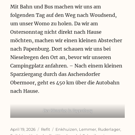
Mit Bahn und Bus machen wir uns am
folgenden Tag auf den Weg nach Woudsend,
um unser Womo zu holen. Da wir am
Ostersonntag nicht direkt nach Hause
möchten, machen wir einen kleinen Abstecher
nach Papenburg. Dort schauen wir uns bei
Nieselregen den Ort an, bevor wir unseren
Campingplatz anfahren. – Nach einem kleinen
Sparziergang durch das Aschendorfer
Obermoor, geht es 450 km über die Autobahn
nach Hause.
Der Rimorius in Papenburg
Veröffentlicht
Kategorien
Schlagwörter
April 19, 2026
Refit
Enkhuizen
,
Lemmer
,
Ruderlager
,