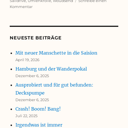
am
Saildrive
,
Umlenkrolle
,
Woudsend
Schreibe einen
zu
Kommentar
Mit
neuer
Manschette
in
die
NEUESTE BEITRÄGE
Saision
Mit neuer Manschette in die Saision
April 19, 2026
Hamburg und der Wanderpokal
Dezember 6, 2025
Ausprobiert und für gut befunden:
Deckspumpe
Dezember 6, 2025
Crash! Boom! Bang!
Juli 22, 2025
Irgendwas ist immer