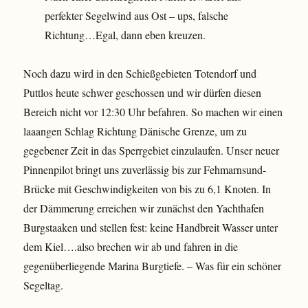
e
r
perfekter Segelwind aus Ost – ups, falsche
l
g
l
Richtung…Egal, dann eben kreuzen.
e
Noch dazu wird in den Schießgebieten Totendorf und
Puttlos heute schwer geschossen und wir dürfen diesen
Bereich nicht vor 12:30 Uhr befahren. So machen wir einen
laaangen Schlag Richtung Dänische Grenze, um zu
gegebener Zeit in das Sperrgebiet einzulaufen. Unser neuer
Pinnenpilot bringt uns zuverlässig bis zur Fehmarnsund-
Brücke mit Geschwindigkeiten von bis zu 6,1 Knoten. In
der Dämmerung erreichen wir zunächst den Yachthafen
Burgstaaken und stellen fest: keine Handbreit Wasser unter
dem Kiel….also brechen wir ab und fahren in die
gegenüberliegende Marina Burgtiefe. – Was für ein schöner
Segeltag.