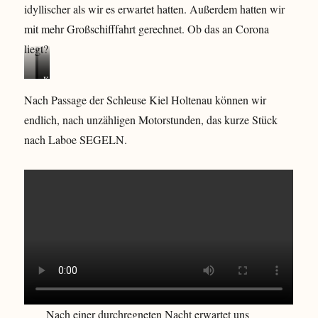
idyllischer als wir es erwartet hatten. Außerdem hatten wir
mit mehr Großschifffahrt gerechnet. Ob das an Corona
liegt?
…
F
Y
.
e
a
Nach Passage der Schleuse Kiel Holtenau können wir
m
u
c
endlich, nach unzähligen Motorstunden, das kurze Stück
a
e
h
c
r
t
nach Laboe SEGELN.
h
s
h
t
c
a
g
h
f
a
i
e
n
f
n
z
f
R
s
E
e
c
l
n
h
b
d
ö
e
s
n
1
b
W
u
Nach einer durchregneten Nacht erwartet uns