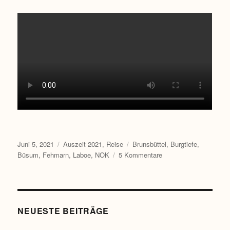
Veröffentlicht
Kategorien
Schlagwörter
Juni 5, 2021
Auszeit 2021
,
Reise
Brunsbüttel
,
Burgtiefe
,
am
zu
Büsum
,
Fehmarn
,
Laboe
,
NOK
5 Kommentare
Dann
man
tau!
NEUESTE BEITRÄGE