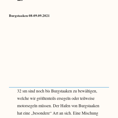
D
n
i
f
e
a
Burgstaaken 08-09.09.2021
C
h
o
r
p
t
e
G
n
e
h
d
a
s
g
e
e
r
n
32 sm sind noch bis Burgstaaken zu bewältigen,
welche wir größtenteils ersegeln oder teilweise
motorsegeln müssen. Der Hafen von Burgstaaken
hat eine „besondere“ Art an sich. Eine Mischung