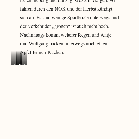
fahren durch den NOK und der Herbst kündigt
sich an. Es sind wenige Sportboote unterwegs und
der Verkehr der „großen“ ist auch nicht hoch.
Nachmittags kommt weiterer Regen und Antje
und Wolfgang backen unterwegs noch einen
Apfel-Birnen-Kuchen.
H
L
W
l
a
u
e
e
n
x
r
c
d
u
b
k
s
s
r
e
t
p
a
r
e
u
u
K
u
r
c
u
e
h
c
r
t
h
u
d
e
n
a
n