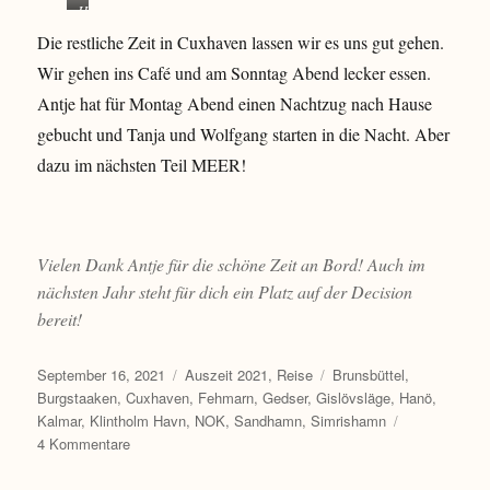
H
n
e
s
s
a
d
c
Die restliche Zeit in Cuxhaven lassen wir es uns gut gehen.
c
e
m
d
k
h
r
Wir gehen ins Café und am Sonntag Abend lecker essen.
b
e
e
e
L
u
Antje hat für Montag Abend einen Nachtzug nach Hause
r
r
r
i
r
K
E
e
e
gebucht und Tanja und Wolfgang starten in die Nacht. Aber
g
u
s
i
b
dazu im nächsten Teil MEER!
e
c
s
h
l
r
h
e
a
i
P
e
n
f
n
a
n
e
g
n
d
n
s
Vielen Dank Antje für die schöne Zeit an Bord! Auch im
n
a
c
nächsten Jahr steht für dich ein Platz auf der Decision
f
z
a
i
bereit!
u
f
s
e
c
Veröffentlicht
Kategorien
Schlagwörter
September 16, 2021
Auszeit 2021
,
Reise
Brunsbüttel
,
h
am
Burgstaaken
,
Cuxhaven
,
Fehmarn
,
Gedser
,
Gislövsläge
,
Hanö
,
Kalmar
,
Klintholm Havn
,
NOK
,
Sandhamn
,
Simrishamn
zu
4 Kommentare
Meilen
machen