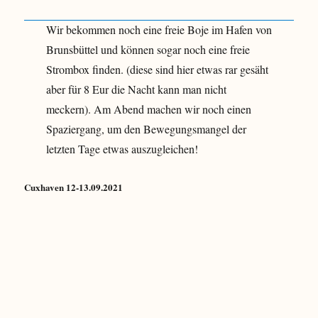
g
s
b
a
?
e
Wir bekommen noch eine freie Boje im Hafen von
u
i
f
R
Brunsbüttel und können sogar noch eine freie
d
e
Strombox finden. (diese sind hier etwas rar gesäht
e
g
m
e
aber für 8 Eur die Nacht kann man nicht
N
n
meckern). Am Abend machen wir noch einen
O
w
Spaziergang, um den Bewegungsmangel der
K
e
t
letzten Tage etwas auszugleichen!
t
e
Cuxhaven 12-13.09.2021
r