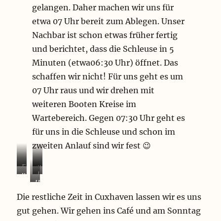
gelangen. Daher machen wir uns für
etwa 07 Uhr bereit zum Ablegen. Unser
Nachbar ist schon etwas früher fertig
und berichtet, dass die Schleuse in 5
Minuten (etwa06:30 Uhr) öffnet. Das
schaffen wir nicht! Für uns geht es um
07 Uhr raus und wir drehen mit
weiteren Booten Kreise im
Wartebereich. Gegen 07:30 Uhr geht es
für uns in die Schleuse und schon im
zweiten Anlauf sind wir fest 😉
F
u
u
l
i
n
H
n
e
s
s
a
d
c
Die restliche Zeit in Cuxhaven lassen wir es uns
c
e
m
d
k
h
r
gut gehen. Wir gehen ins Café und am Sonntag
b
e
e
e
L