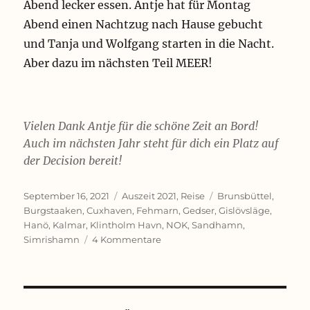
u
Abend lecker essen. Antje hat für Montag
r
r
r
i
r
K
E
e
e
Abend einen Nachtzug nach Hause gebucht
g
u
s
i
b
und Tanja und Wolfgang starten in die Nacht.
e
c
s
h
l
r
h
e
Aber dazu im nächsten Teil MEER!
a
i
P
e
n
f
n
a
n
e
g
n
d
n
s
n
a
c
Vielen Dank Antje für die schöne Zeit an Bord!
f
z
a
i
Auch im nächsten Jahr steht für dich ein Platz auf
u
f
s
der Decision bereit!
e
c
h
Veröffentlicht
Kategorien
Schlagwörter
September 16, 2021
Auszeit 2021
,
Reise
Brunsbüttel
,
am
Burgstaaken
,
Cuxhaven
,
Fehmarn
,
Gedser
,
Gislövsläge
,
Hanö
,
Kalmar
,
Klintholm Havn
,
NOK
,
Sandhamn
,
zu
Simrishamn
4 Kommentare
Meilen
machen