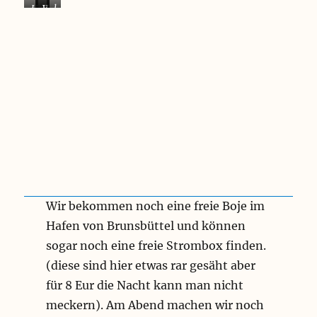
H
L
W
l
a
u
e
e
n
x
r
c
d
u
b
k
s
s
r
e
t
p
a
r
e
u
u
K
u
r
c
u
e
h
c
r
t
h
u
d
e
n
a
n
g
s
b
a
?
e
Wir bekommen noch eine freie Boje im
u
i
f
R
Hafen von Brunsbüttel und können
d
e
sogar noch eine freie Strombox finden.
e
g
m
e
(diese sind hier etwas rar gesäht aber
N
n
für 8 Eur die Nacht kann man nicht
O
w
meckern). Am Abend machen wir noch
K
e