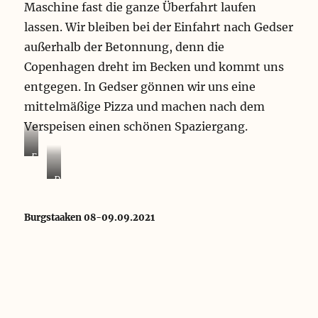
Maschine fast die ganze Überfahrt laufen
lassen. Wir bleiben bei der Einfahrt nach Gedser
außerhalb der Betonnung, denn die
Copenhagen dreht im Becken und kommt uns
entgegen. In Gedser gönnen wir uns eine
mittelmäßige Pizza und machen nach dem
Verspeisen einen schönen Spaziergang.
E
i
D
n
i
f
e
a
Burgstaaken 08-09.09.2021
C
h
o
r
p
t
e
G
n
e
h
d
a
s