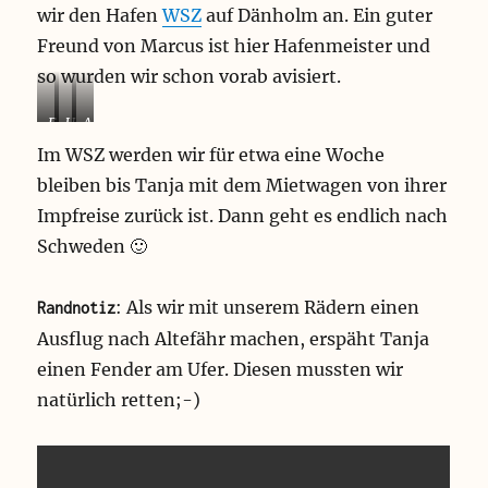
wir den Hafen
WSZ
auf Dänholm an. Ein guter
Freund von Marcus ist hier Hafenmeister und
so wurden wir schon vorab avisiert.
E
U
A
i
n
u
Im WSZ werden wir für etwa eine Woche
s
s
s
bleiben bis Tanja mit dem Mietwagen von ihrer
b
e
b
e
r
l
Impfreise zurück ist. Dann geht es endlich nach
c
e
i
Schweden 🙂
h
L
c
e
e
k
r
i
A
: Als wir mit unserem Rädern einen
Randnotiz
i
h
l
Ausflug nach Altefähr machen, erspäht Tanja
n
r
t
A
ä
e
einen Fender am Ufer. Diesen mussten wir
l
d
f
natürlich retten;-)
t
e
ä
e
r
h
f
v
r
ä
o
n