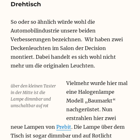
z
Drehtisch
u
n
g
So oder so ähnlich würde wohl die
s
Automobilindustrie unsere beiden
k
e
Verbesserungen bezeichnen. Wir haben zwei
l
Deckenleuchten im Salon der Decision
l
montiert. Dabei handelt es sich wohl nicht
e
r
mehr um die originalen Leuchten.
g
e
p
Vielmehr wurde hier mal
über den kleinen Taster
a
eine Halogenlampe
in der Mitte ist die
s
Lampe dimmbar und
Modell „Baumarkt“
s
umschaltbar auf rot
t
nachgerüstet.
Nun
erstrahlen hier zwei
neue Lampen von
Prebit
. Die Lampe über dem
Tisch ist sogar dimmbar und auf Rotlicht