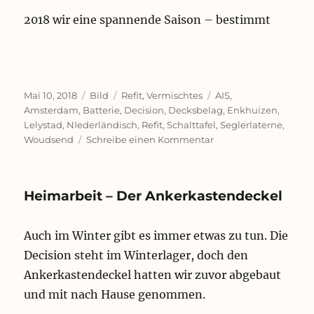
2018 wir eine spannende Saison – bestimmt
Veröffentlicht
Format
Kategorien
Schlagwörter
Mai 10, 2018
Bild
Refit
,
Vermischtes
AIS
,
am
Amsterdam
,
Batterie
,
Decision
,
Decksbelag
,
Enkhuizen
,
Lelystad
,
NIederländisch
,
Refit
,
Schalttafel
,
Seglerlaterne
,
zu
Woudsend
Schreibe einen Kommentar
Saisonstart
2018
mit
Heimarbeit – Der Ankerkastendeckel
Hindernissen
–
Ein
Auch im Winter gibt es immer etwas zu tun. Die
Rückblick
Decision steht im Winterlager, doch den
Ankerkastendeckel hatten wir zuvor abgebaut
und mit nach Hause genommen.