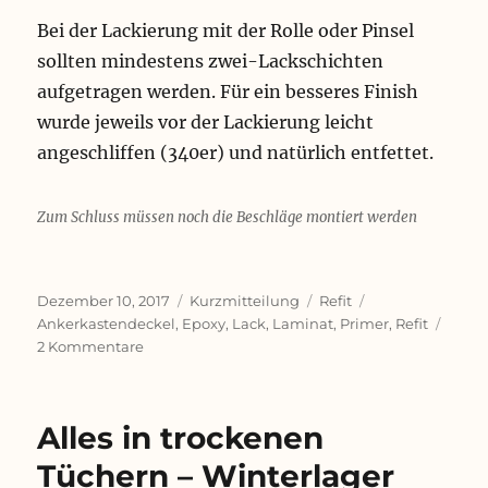
Bei der Lackierung mit der Rolle oder Pinsel
sollten mindestens zwei-Lackschichten
aufgetragen werden. Für ein besseres Finish
wurde jeweils vor der Lackierung leicht
angeschliffen (340er) und natürlich entfettet.
Zum Schluss müssen noch die Beschläge montiert werden
Veröffentlicht
Format
Kategorien
Schlagwörter
Dezember 10, 2017
Kurzmitteilung
Refit
am
Ankerkastendeckel
,
Epoxy
,
Lack
,
Laminat
,
Primer
,
Refit
zu
2 Kommentare
Heimarbeit
–
Der
Alles in trockenen
Ankerkastendeckel
Tüchern – Winterlager