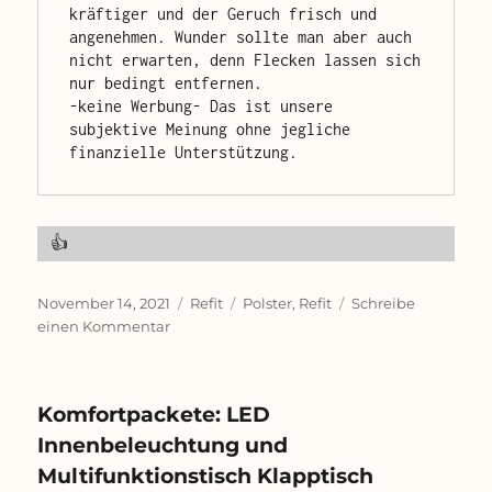
d
R
e
kräftiger und der Geruch frisch und 
s
e
n
angenehmen. Wunder sollte man aber auch 
c
i
g
nicht erwarten, denn Flecken lassen sich 
h
n
e
nur bedingt entfernen.

w
i
r
-keine Werbung- Das ist unsere 
a
g
a
subjektive Meinung ohne jegliche 
r
u
d
finanzielle Unterstützung.
z
n
e
e
g
s
s
o
W
i
 👍
a
n
s
u
s
n
Veröffentlicht
Kategorien
Schlagwörter
November 14, 2021
Refit
Polster
,
Refit
Schreibe
e
s
am
zu
einen Kommentar
r
e
Ausprobiert:
r
😮
Polsterreinigung
e
n
Komfortpackete: LED
H
Innenbeleuchtung und
e
i
Multifunktionstisch Klapptisch