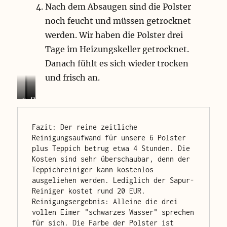
Nach dem Absaugen sind die Polster
noch feucht und müssen getrocknet
werden. Wir haben die Polster drei
Tage im Heizungskeller getrocknet.
Danach fühlt es sich wieder trocken
und frisch an.
w
v
D
e
o
i
i
r
e
Fazit: Der reine zeitliche 
ß
u
P
Reinigungsaufwand für unsere 6 Polster 
e
n
o
plus Teppich betrug etwa 4 Stunden. Die 
r
d
l
Kosten sind sehr überschaubar, denn der 
E
n
s
Teppichreiniger kann kostenlos 
i
a
t
ausgeliehen werden. Lediglich der Sapur-
m
c
e
Reiniger kostet rund 20 EUR. 
e
h
r
r
d
h
Reinigungsergebnis: Alleine die drei 
u
e
a
vollen Eimer "schwarzes Wasser" sprechen 
n
r
b
für sich. Die Farbe der Polster ist 