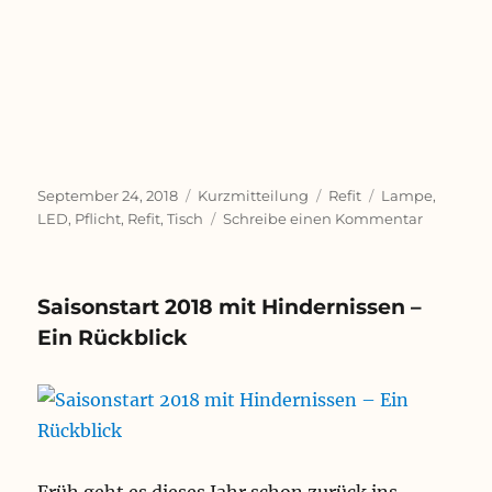
Veröffentlicht
Format
Kategorien
Schlagwörter
September 24, 2018
Kurzmitteilung
Refit
Lampe
,
am
zu
LED
,
Pflicht
,
Refit
,
Tisch
Schreibe einen Kommentar
Komfortp
LED
Innenbel
Saisonstart 2018 mit Hindernissen –
und
Multifunk
Ein Rückblick
Klapptisc
Drehtisc