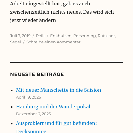
Arbeit eingestellt hat, gab es auch
zwischenzeitlich nichts neues. Das wird sich
jetzt wieder ändern
Veröffentlicht
Kategorien
Schlagwörter
Juli 7, 2019
Refit
Enkhuizen
,
Persenning
,
Rutscher
,
am
zu
Segel
Schreibe einen Kommentar
neue
Kleider
NEUESTE BEITRÄGE
Mit neuer Manschette in die Saision
April 19, 2026
Hamburg und der Wanderpokal
Dezember 6, 2025
Ausprobiert und für gut befunden:
Deckspumpe