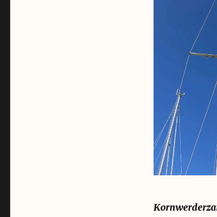
ist
immer
Kornwerderza