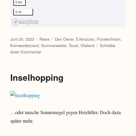
Veröffentlicht
Kategorien
Schlagwörter
Juni 25, 2023
Reise
Den Oever
,
Enkhuizen
,
Fronleichnam
,
am
Kornwerderzand
,
Sommerwetter
,
Texel
,
Vlieland
Schreibe
zu
einen Kommentar
Fronleichnam
2023
–
Inselhopping
Happy
Ostwind
…oder tausche Sonnensegel gegen Heizlüfter. Doch dazu
später mehr.