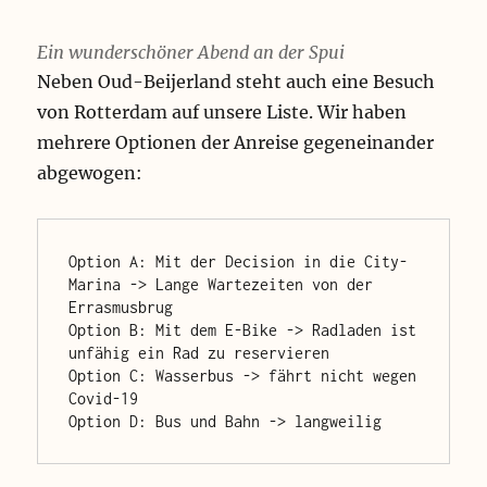
s
t
Ein wunderschöner Abend an der Spui
s
c
Neben Oud-Beijerland steht auch eine Besuch
h
von Rotterdam auf unsere Liste. Wir haben
o
n
mehrere Optionen der Anreise gegeneinander
e
abgewogen:
r
s
c
h
Option A: Mit der Decision in die City-
r
Marina -> Lange Wartezeiten von der 
e
Errasmusbrug

c
Option B: Mit dem E-Bike -> Radladen ist 
k
unfähig ein Rad zu reservieren

e
Option C: Wasserbus -> fährt nicht wegen 
n
Covid-19

.
Option D: Bus und Bahn -> langweilig
S
e
l
b