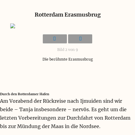
N
e
Rotterdam Erasmusbrug
s
t
b
a
u
m
Bild 2 von 9
a
t
Die berühmte Erasmusbrug
e
r
i
a
l
h
Durch den Rotterdamer Hafen
e
Am Vorabend der Rückreise nach Ijmuiden sind wir
r
beide – Tanja insbesondere – nervös. Es geht um die
h
letzten Vorbereitungen zur Durchfahrt von Rotterdam
a
l
bis zur Mündung der Maas in die Nordsee.
t