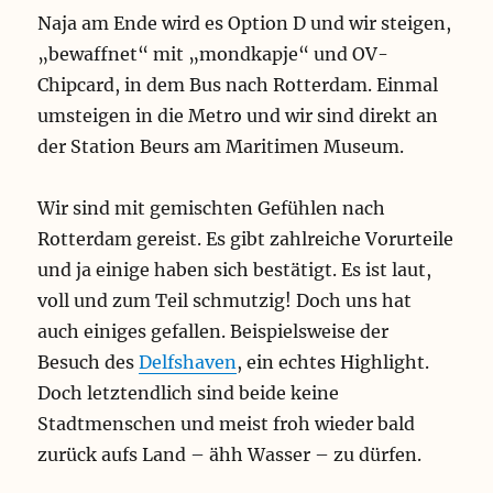
Naja am Ende wird es Option D und wir steigen,
s
t
„bewaffnet“ mit „mondkapje“ und OV-
e
Chipcard, in dem Bus nach Rotterdam. Einmal
i
n
umsteigen in die Metro und wir sind direkt an
S
der Station Beurs am Maritimen Museum.
t
r
o
Wir sind mit gemischten Gefühlen nach
m
Rotterdam gereist. Es gibt zahlreiche Vorurteile
k
a
und ja einige haben sich bestätigt. Es ist laut,
b
voll und zum Teil schmutzig! Doch uns hat
e
auch einiges gefallen. Beispielsweise der
l
m
Besuch des
Delfshaven
, ein echtes Highlight.
u
Doch letztendlich sind beide keine
s
s
Stadtmenschen und meist froh wieder bald
a
zurück aufs Land – ähh Wasser – zu dürfen.
l
s