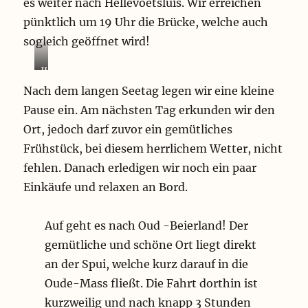
es weiter nach Hellevoetsluis. Wir erreichen
pünktlich um 19 Uhr die Brücke, welche auch
sogleich geöffnet wird!
W
e
Nach dem langen Seetag legen wir eine kleine
l
Pause ein. Am nächsten Tag erkunden wir den
c
h
Ort, jedoch darf zuvor ein gemütliches
e
Frühstück, bei diesem herrlichem Wetter, nicht
n
fehlen. Danach erledigen wir noch ein paar
M
ü
Einkäufe und relaxen an Bord.
l
l
d
Auf geht es nach Oud -Beierland! Der
i
gemütliche und schöne Ort liegt direkt
e
an der Spui, welche kurz darauf in die
T
i
Oude-Mass fließt. Die Fahrt dorthin ist
e
kurzweilig und nach knapp 3 Stunden
r