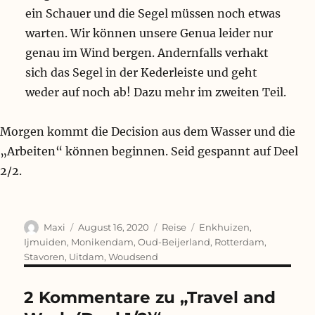
ein Schauer und die Segel müssen noch etwas
warten. Wir können unsere Genua leider nur
genau im Wind bergen. Andernfalls verhakt
sich das Segel in der Kederleiste und geht
weder auf noch ab! Dazu mehr im zweiten Teil.
Morgen kommt die Decision aus dem Wasser und die
„Arbeiten“ können beginnen. Seid gespannt auf Deel
2/2.
Autor
Veröffentlicht
Kategorien
Schlagwörter
Maxi
August 16, 2020
Reise
Enkhuizen
,
am
Ijmuiden
,
Monikendam
,
Oud-Beijerland
,
Rotterdam
,
Stavoren
,
Uitdam
,
Woudsend
2 Kommentare zu „Travel and