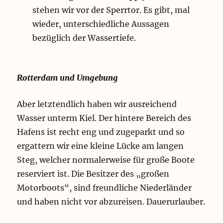
e
stehen wir vor der Sperrtor. Es gibt, mal
a
wieder, unterschiedliche Aussagen
u
bezüglich der Wassertiefe.
s
d
e
m
Rotterdam und Umgebung
H
a
f
Aber letztendlich haben wir ausreichend
e
Wasser unterm Kiel. Der hintere Bereich des
n
„
Hafens ist recht eng und zugeparkt und so
f
ergattern wir eine kleine Lücke am langen
i
s
Steg, welcher normalerweise für große Boote
c
reserviert ist. Die Besitzer des „großen
h
Motorboots“, sind freundliche Niederländer
e
n
und haben nicht vor abzureisen. Dauerurlauber.
“
i