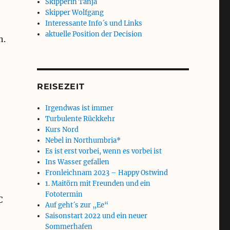
Skipperin Tanja
Skipper Wolfgang
Interessante Info´s und Links
aktuelle Position der Decision
n.
REISEZEIT
Irgendwas ist immer
Turbulente Rückkehr
Kurs Nord
Nebel in Northumbria*
Es ist erst vorbei, wenn es vorbei ist
Ins Wasser gefallen
Fronleichnam 2023 – Happy Ostwind
1. Maitörn mit Freunden und ein
Fototermin
C
Auf geht´s zur „Ee“
Saisonstart 2022 und ein neuer
Sommerhafen