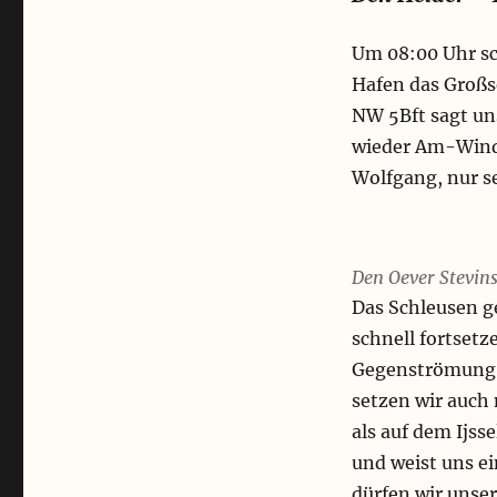
Um 08:00 Uhr sc
Hafen das Großse
NW 5Bft sagt uns
wieder Am-Wind 
Wolfgang, nur s
Den Oever Stevin
Das Schleusen g
schnell fortsetz
Gegenströmung i
setzen wir auch
als auf dem Ijs
und weist uns e
dürfen wir unse