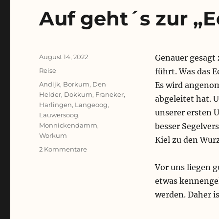
Auf geht´s zur „E
Veröffentlicht
August 14, 2022
Genauer gesagt 
am
Kategorien
Reise
führt. Was das E
Schlagwörter
Andijk
,
Borkum
,
Den
Es wird angeno
Helder
,
Dokkum
,
Franeker
,
abgeleitet hat.
Harlingen
,
Langeoog
,
unserer ersten U
Lauwersoog
,
Monnickendamm
,
besser Segelver
Workum
Kiel zu den Wurz
zu
2 Kommentare
Auf
Vor uns liegen 
geht
´s
etwas kennengel
zur
werden. Daher i
„Ee“