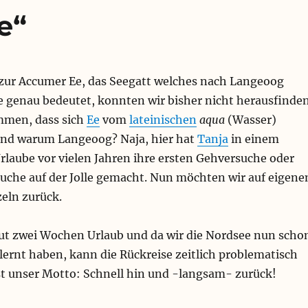
e“
zur Accumer Ee, das Seegatt welches nach Langeoog
e genau bedeutet, konnten wir bisher nicht herausfinden
mmen, dass sich
Ee
vom
lateinischen
aqua
(Wasser)
 Und warum Langeoog? Naja, hier hat
Tanja
in einem
rlaube vor vielen Jahren ihre ersten Gehversuche oder
suche auf der Jolle gemacht. Nun möchten wir auf eigen
eln zurück.
gut zwei Wochen Urlaub und da wir die Nordsee nun scho
ernt haben, kann die Rückreise zeitlich problematisch
st unser Motto: Schnell hin und -langsam- zurück!