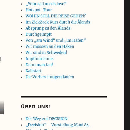
„Your sail needs love“
Hotspot-Tour
WOHIN SOLL DIE REISE GEHEN?
Im ZickZack Kurs durch die Ålands
Absprung zu den Ålands
Durchgeimpft
Von „am Wind“ und „im Hafen“
Wir müssen an den Haken
Wir sind in Schweden!
d
Impftourismus
Dann man tau!
Kaltstart
Die Vorbereitungen laufen
ÜBER UNS!
Der Weg zur DECISION
„Decision“ – Vorstellung Maxi 84