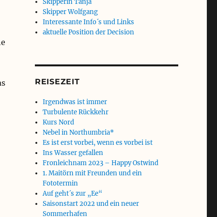
Skipperin Tanja
Skipper Wolfgang
Interessante Info´s und Links
aktuelle Position der Decision
ne
REISEZEIT
as
Irgendwas ist immer
Turbulente Rückkehr
Kurs Nord
Nebel in Northumbria*
Es ist erst vorbei, wenn es vorbei ist
Ins Wasser gefallen
Fronleichnam 2023 – Happy Ostwind
1. Maitörn mit Freunden und ein
Fototermin
Auf geht´s zur „Ee“
Saisonstart 2022 und ein neuer
Sommerhafen