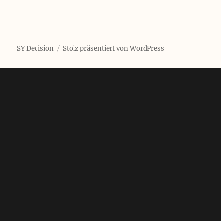
SY Decision
Stolz präsentiert von WordPress