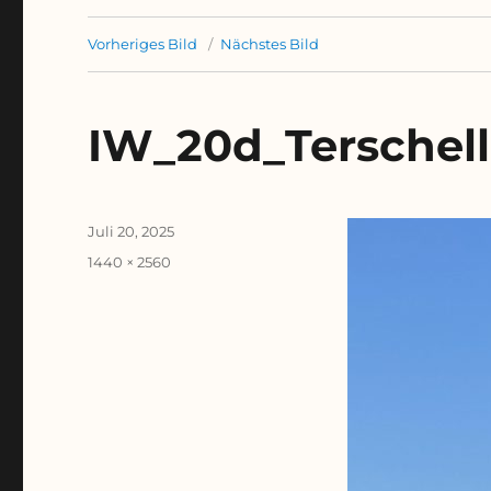
Vorheriges Bild
Nächstes Bild
IW_20d_Terschel
Veröffentlicht
Juli 20, 2025
am
Originalgröße
1440 × 2560