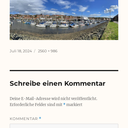
Veröffentlicht
Originalgröße
Juli 18, 2024
2560 × 986
am
Schreibe einen Kommentar
Deine E-Mail-Adresse wird nicht veröffentlicht.
Erforderliche Felder sind mit
*
markiert
KOMMENTAR
*