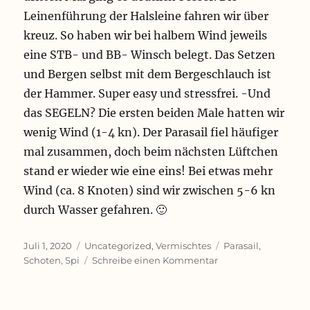
Leinenführung der Halsleine fahren wir über
kreuz. So haben wir bei halbem Wind jeweils
eine STB- und BB- Winsch belegt. Das Setzen
und Bergen selbst mit dem Bergeschlauch ist
der Hammer. Super easy und stressfrei. -Und
das SEGELN? Die ersten beiden Male hatten wir
wenig Wind (1-4 kn). Der Parasail fiel häufiger
mal zusammen, doch beim nächsten Lüftchen
stand er wieder wie eine eins! Bei etwas mehr
Wind (ca. 8 Knoten) sind wir zwischen 5-6 kn
durch Wasser gefahren. 🙂
Veröffentlicht
Kategorien
Schlagwörter
Juli 1, 2020
Uncategorized
,
Vermischtes
Parasail
,
am
zu
Schoten
,
Spi
Schreibe einen Kommentar
Blaue
Wundertüte