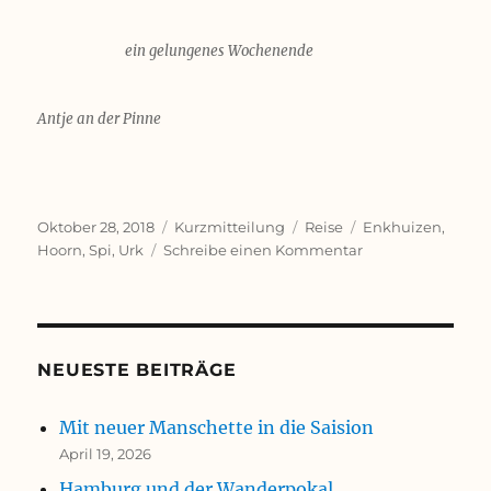
ein gelungenes Wochenende
Antje an der Pinne
Veröffentlicht
Format
Kategorien
Schlagwörter
Oktober 28, 2018
Kurzmitteilung
Reise
Enkhuizen
,
am
zu
Hoorn
,
Spi
,
Urk
Schreibe einen Kommentar
Das
erste
mal
unter
Spi
NEUESTE BEITRÄGE
Mit neuer Manschette in die Saision
April 19, 2026
Hamburg und der Wanderpokal