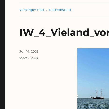
Vorheriges Bild
Nächstes Bild
IW_4_Vieland_vo
Veröffentlicht
Juli 14, 2025
am
Originalgröße
2560 × 1440