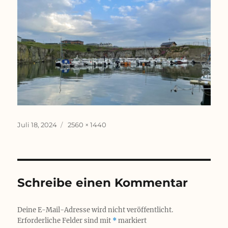
Veröffentlicht
Originalgröße
Juli 18, 2024
2560 × 1440
am
Schreibe einen Kommentar
Deine E-Mail-Adresse wird nicht veröffentlicht.
Erforderliche Felder sind mit
*
markiert