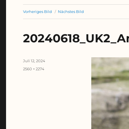
Vorheriges Bild
Nächstes Bild
20240618_UK2_Am
Veröffentlicht
Juli 12, 2024
am
Originalgröße
2560 × 2274