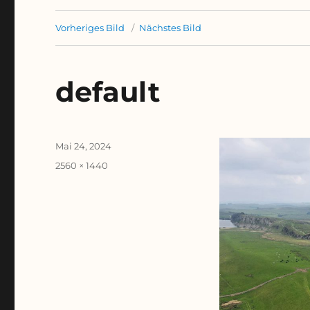
Vorheriges Bild
Nächstes Bild
default
Veröffentlicht
Mai 24, 2024
am
Originalgröße
2560 × 1440