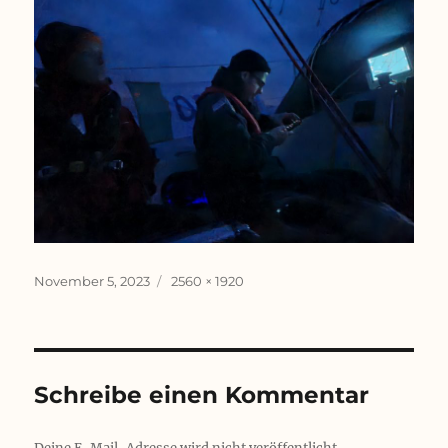
Veröffentlicht
Originalgröße
November 5, 2023
2560 × 1920
am
Schreibe einen Kommentar