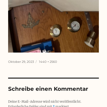
Veröffentlicht
Originalgröße
Oktober 29, 2023
1440 × 2560
am
Schreibe einen Kommentar
Deine E-Mail-Adresse wird nicht veröffentlicht.
Erforderliche Felder sind mit
*
markiert