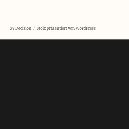
SY Decision
Stolz präsentiert von WordPress