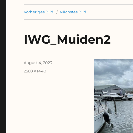
Vorheriges Bild
Nächstes Bild
IWG_Muiden2
Veröffentlicht
August 4, 2023
am
Originalgröße
2560 × 1440