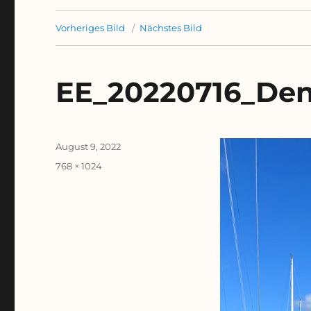
Vorheriges Bild
Nächstes Bild
EE_20220716_De
Veröffentlicht
August 9, 2022
am
Originalgröße
768 × 1024