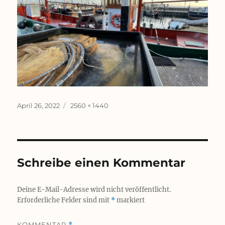
Veröffentlicht
Originalgröße
April 26, 2022
2560 × 1440
am
Schreibe einen Kommentar
Deine E-Mail-Adresse wird nicht veröffentlicht.
Erforderliche Felder sind mit
*
markiert
KOMMENTAR
*