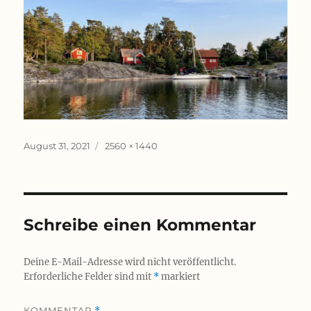
Veröffentlicht
Originalgröße
August 31, 2021
2560 × 1440
am
Schreibe einen Kommentar
Deine E-Mail-Adresse wird nicht veröffentlicht.
Erforderliche Felder sind mit
*
markiert
KOMMENTAR
*