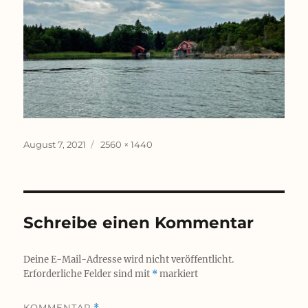
Veröffentlicht
Originalgröße
August 7, 2021
2560 × 1440
am
Schreibe einen Kommentar
Deine E-Mail-Adresse wird nicht veröffentlicht.
Erforderliche Felder sind mit
*
markiert
KOMMENTAR
*