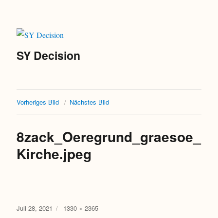
SY Decision
Vorheriges Bild
Nächstes Bild
8zack_Oeregrund_graesoe_
Kirche.jpeg
Veröffentlicht
Originalgröße
Juli 28, 2021
1330 × 2365
am