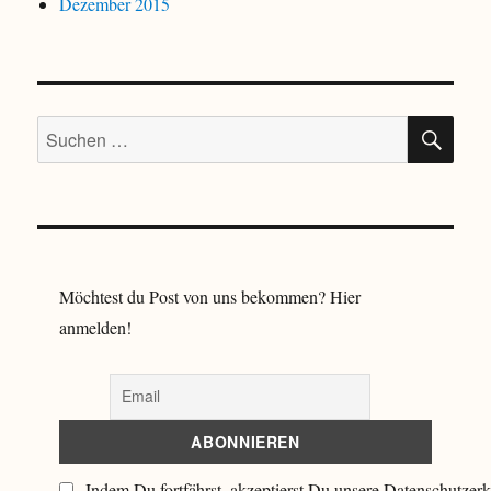
Dezember 2015
SU
Suchen
nach:
Möchtest du Post von uns bekommen? Hier
anmelden!
Indem Du fortfährst, akzeptierst Du unsere Datenschutzerk