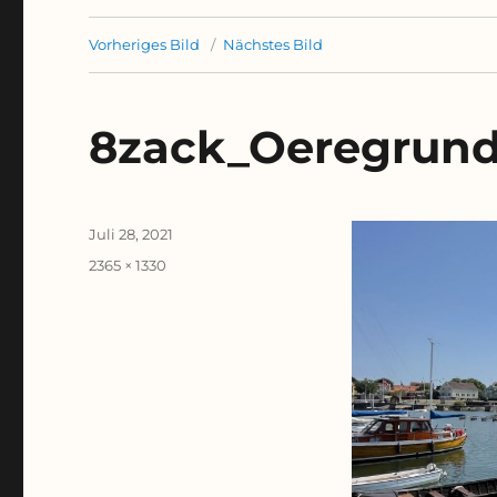
Vorheriges Bild
Nächstes Bild
8zack_Oeregrun
Veröffentlicht
Juli 28, 2021
am
Originalgröße
2365 × 1330