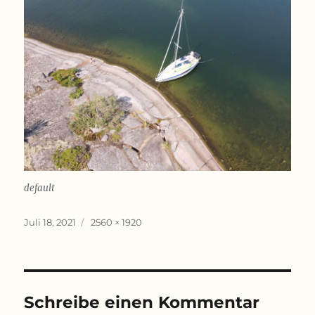
default
Veröffentlicht
Originalgröße
Juli 18, 2021
2560 × 1920
am
Schreibe einen Kommentar