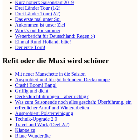
Kurz notiert: Saisonstart 2019
Drei Länder Tour (1/2)
Drei Länder Tour (2/2)
Das erste mal unter Spi
Ankommen ist unser Ziel
Work’s out for summer
Wetterbericht für Deutschland: Regen :-)
Einmal Rund Holland, bitte!
Der erste Törn!
Refit oder die Maxi wird schöner
Mit neuer Manschette in die Saision
Ausprobiert und für gut befunden: Deckspumpe
Crash! Boom! Bang!
Griffig und dicht
Decksdurchführungen – aber richtig?
Was zum Saisonende noch alles geschah: Überführung, ein
erfreulicher Anruf und Winterarbeiten
Ausprobiert: Polsterreinigung
Technik-Upgrade 2.0
Travel and Work (Deel 2/2)
Klappe zu
Blaue Wundertüte