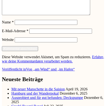
Name
*
E-Mail-Adresse
*
Website
Diese Website verwendet Akismet, um Spam zu reduzieren.
Erfahre,
wie deine Kommentardaten verarbeitet werden.
Beitragsnavigation
Veröffentlicht in
Von „am Wind“ und „im Hafen“
Neueste Beiträge
Mit neuer Manschette in die Saision
April 19, 2026
Hamburg und der Wanderpokal
Dezember 6, 2025
Ausprobiert und für gut befunden: Deckspumpe
Dezember 6,
2025