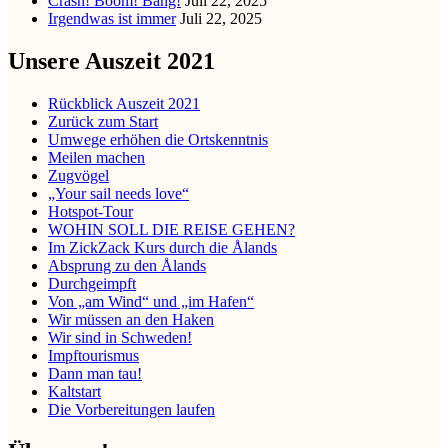
Crash! Boom! Bang!
Juli 22, 2025
Irgendwas ist immer
Juli 22, 2025
Unsere Auszeit 2021
Rückblick Auszeit 2021
Zurück zum Start
Umwege erhöhen die Ortskenntnis
Meilen machen
Zugvögel
„Your sail needs love“
Hotspot-Tour
WOHIN SOLL DIE REISE GEHEN?
Im ZickZack Kurs durch die Ålands
Absprung zu den Ålands
Durchgeimpft
Von „am Wind“ und „im Hafen“
Wir müssen an den Haken
Wir sind in Schweden!
Impftourismus
Dann man tau!
Kaltstart
Die Vorbereitungen laufen