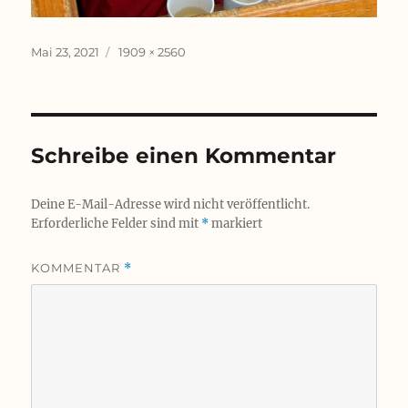
Veröffentlicht
Originalgröße
Mai 23, 2021
1909 × 2560
am
Schreibe einen Kommentar
Deine E-Mail-Adresse wird nicht veröffentlicht.
Erforderliche Felder sind mit
*
markiert
KOMMENTAR
*