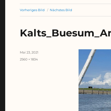
Vorheriges Bild
Nächstes Bild
Kalts_Buesum_A
Veröffentlicht
Mai 23, 2021
am
Originalgröße
2560 × 1834