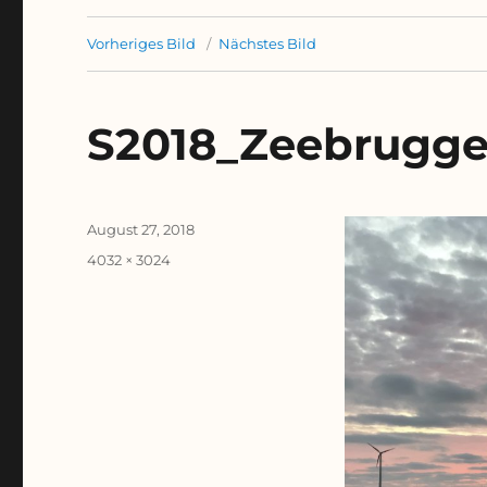
Vorheriges Bild
Nächstes Bild
S2018_Zeebrugg
Veröffentlicht
August 27, 2018
am
Originalgröße
4032 × 3024