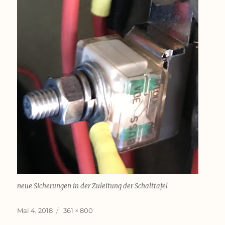
neue Sicherungen in der Zuleitung der Schalttafel
Veröffentlicht
Originalgröße
Mai 4, 2018
361 × 800
am