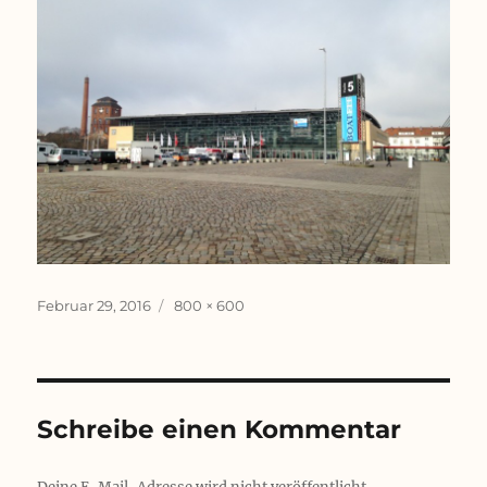
Veröffentlicht
Originalgröße
Februar 29, 2016
800 × 600
am
Schreibe einen Kommentar