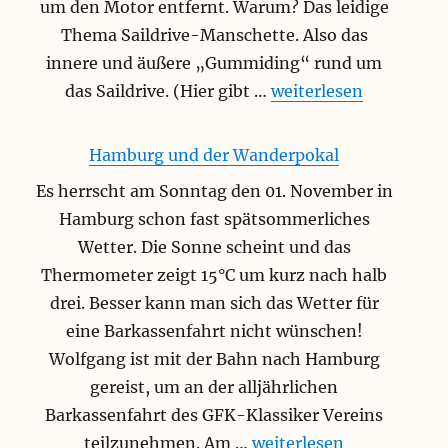
um den Motor entfernt. Warum? Das leidige
Thema Saildrive-Manschette. Also das
innere und äußere „Gummiding“ rund um
„Mit neuer Manschette
das Saildrive. (Hier gibt …
weiterlesen
Hamburg und der Wanderpokal
Es herrscht am Sonntag den 01. November in
Hamburg schon fast spätsommerliches
Wetter. Die Sonne scheint und das
Thermometer zeigt 15°C um kurz nach halb
drei. Besser kann man sich das Wetter für
eine Barkassenfahrt nicht wünschen!
Wolfgang ist mit der Bahn nach Hamburg
gereist, um an der alljährlichen
Barkassenfahrt des GFK-Klassiker Vereins
„Hamburg und der Wand
teilzunehmen. Am …
weiterlesen