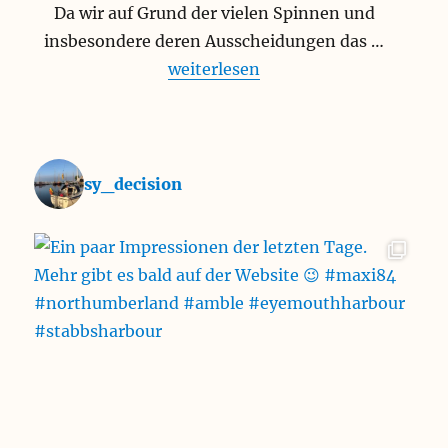
Da wir auf Grund der vielen Spinnen und
insbesondere deren Ausscheidungen das …
„Ausprobiert und für gut befunde
weiterlesen
sy_decision